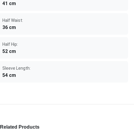
41 cm
Half Waist:
36 cm
Half Hip:
52 cm
Sleeve Length:
54 cm
Related Products