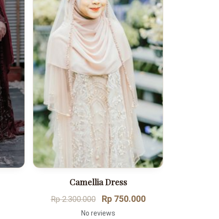
Camellia Dress
Rp 750.000
R
Rp 2.300.000
No reviews