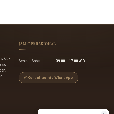
JAM OPERASIONAL
, Blok
Senin – Sabtu
09.00 – 17.00 WIB
aya,
gah,
22
Konsultasi via WhatsApp