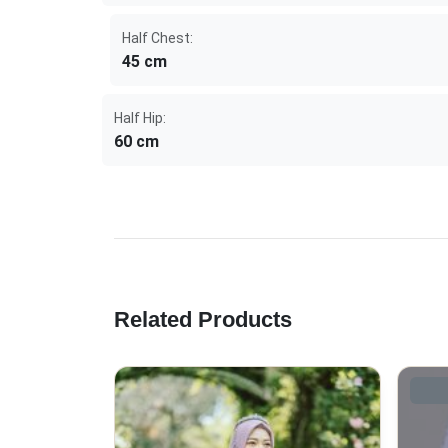
Half Chest:
45 cm
Half Hip:
60 cm
Related Products