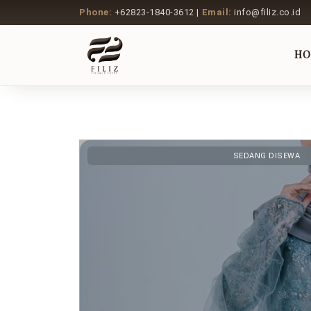
Phone:
+62823-1840-3612 |
Email:
info@filiz.co.id
H
SEDANG DISEWA