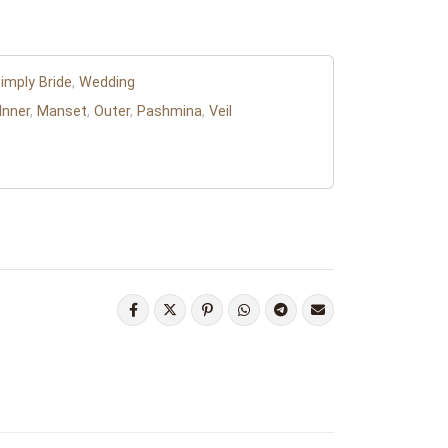
imply Bride
,
Wedding
Inner
,
Manset
,
Outer
,
Pashmina
,
Veil