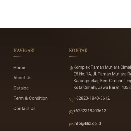
NAVIGASI
KONTAK
Home
Komplek Taman Mutiara Cimahi
E5 No. 1A, Jl. Taman Mutiara R
About Us
Karangmekar, Kec. Cimahi Ten
Kota Cimahi, Jawa Barat. 405
Catalog
Term & Condition
+62823-1840-3612
Contact Us
+6282318403612
info@filiz.co.id